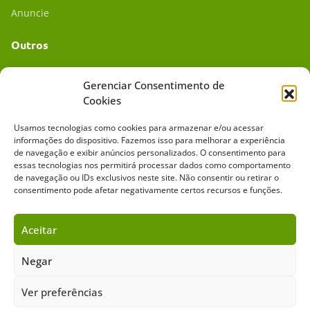
Anuncie
Outros
Academia UC
Gerenciar Consentimento de
Cookies
Dr. da Roça
Usamos tecnologias como cookies para armazenar e/ou acessar
Mídia Kit
informações do dispositivo. Fazemos isso para melhorar a experiência
de navegação e exibir anúncios personalizados. O consentimento para
essas tecnologias nos permitirá processar dados como comportamento
de navegação ou IDs exclusivos neste site. Não consentir ou retirar o
consentimento pode afetar negativamente certos recursos e funções.
Aceitar
Sobre o Cavalus
Leilões
Anuncie
Negar
Ver preferências
Copyright ©️ 2026 • Grupo Cavalus de Comunicação. Todos os direitos
reservados. Este portal é protegido pelo Google Recaptcha.