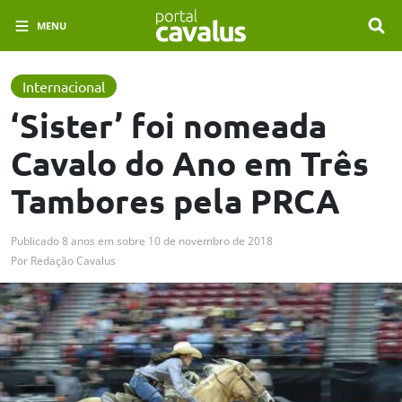
MENU
Internacional
‘Sister’ foi nomeada
Cavalo do Ano em Três
Tambores pela PRCA
Publicado
8 anos em
sobre
10 de novembro de 2018
Por
Redação Cavalus