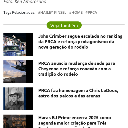
Foto: Ken Amorosano
Tags Relacionadas:
HAILEY KINSEL
HOME
PRCA
Veja Também
John Crimber segue escalada no ranking
da PRCA e reforça protagonismo da
nova geração do rodeio
PRCA anuncia mudança de sede para
Cheyenne e reforça conexão com a
tradição do rodeio
PRCA faz homenagem a Chris LeDoux,
astro dos palcos e das arenas
Haras BJ Prime encerra 2025 como
segunda maior criação para Três