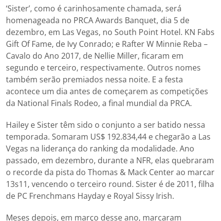
‘Sister’, como é carinhosamente chamada, será
homenageada no PRCA Awards Banquet, dia 5 de
dezembro, em Las Vegas, no South Point Hotel. KN Fabs
Gift Of Fame, de Ivy Conrado; e Rafter W Minnie Reba –
Cavalo do Ano 2017, de Nellie Miller, ficaram em
segundo e terceiro, respectivamente. Outros nomes
também serão premiados nessa noite. E a festa
acontece um dia antes de começarem as competições
da National Finals Rodeo, a final mundial da PRCA.
Hailey e Sister têm sido o conjunto a ser batido nessa
temporada. Somaram US$ 192.834,44 e chegarão a Las
Vegas na liderança do ranking da modalidade. Ano
passado, em dezembro, durante a NFR, elas quebraram
o recorde da pista do Thomas & Mack Center ao marcar
13s11, vencendo o terceiro round. Sister é de 2011, filha
de PC Frenchmans Hayday e Royal Sissy Irish.
Meses depois, em março desse ano, marcaram