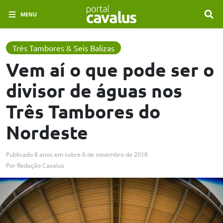
MENU
Três Tambores & Seis Balizas
Vem aí o que pode ser o
divisor de águas nos
Três Tambores do
Nordeste
Publicado
8 anos em
sobre
6 de novembro de 2018
Por
Redação Cavalus