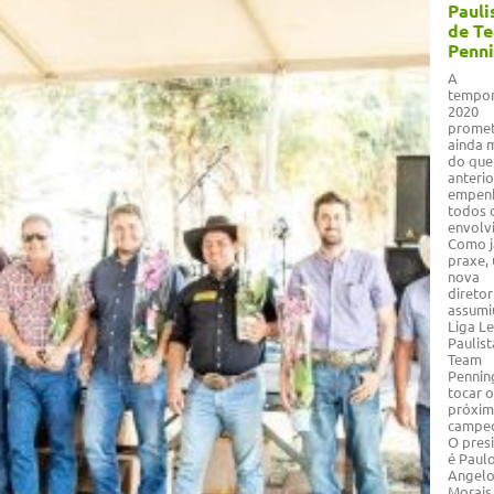
Pauli
de T
Penn
A
tempo
2020
promet
ainda 
do que
anterio
empen
todos 
envolv
Como j
praxe,
nova
diretor
assumi
Liga Le
Paulist
Team
Pennin
tocar o
próxi
campeo
O pres
é Paul
Angelo
Morais