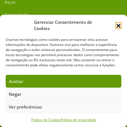
Raças
Cavalo Árabe
Gerenciar Consentimento de
Esportes
Cookies
Geral
Usamos tecnologias como cookies para armazenar e/ou acessar
informações do dispositivo. Fazemos isso para melhorar a experiência
de navegação e exibir anúncios personalizados. O consentimento para
Cultura & Estilo
essas tecnologias nos permitirá processar dados como comportamento
de navegação ou IDs exclusivos neste site. Não consentir ou retirar o
Cavalgadas Brasil
consentimento pode afetar negativamente certos recursos e funções.
Centrais de Reprodução
Aceitar
Saúde Animal
Negar
Institucional
Ver preferências
Leilões
Política de Cookies
Política de privacidade
Criadores