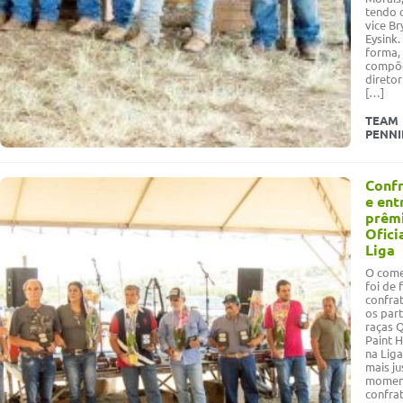
tendo
vice Br
Eysink.
forma,
compõ
diretor
[…]
TEAM
PENN
Confr
e ent
prêm
Ofici
Liga
O come
foi de 
confra
os part
raças Q
Paint H
na Lig
mais j
momen
confra