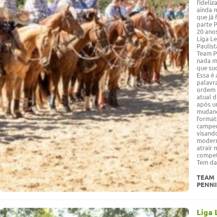
fideliz
ainda 
que já
parte 
20 ano
Liga Le
Paulist
Team P
nada 
que su
Essa é 
palavr
ordem
atual d
após 
mudan
format
campeo
visand
modern
atrair 
compet
Tem da
TEAM
PENN
Liga 