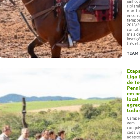
junho,
Holamb
oportu
encerr
tempo
2018/2
contab
mais d
inscriç
três et
TEAM 
Etap
Liga 
de T
Penn
em n
local
agra
todo
Campe
vem
conqui
cada v
adepto