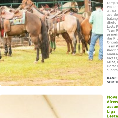
campe
em par
a Liga
acordo
balanç
diretor
Leste P
Team P
primei
das Pr
Oficial
Team P
Ranch 
realiza
raças 
Milha, 
Horse 
supero
RANC
SORTI
Nova
diret
assu
Liga
Leste