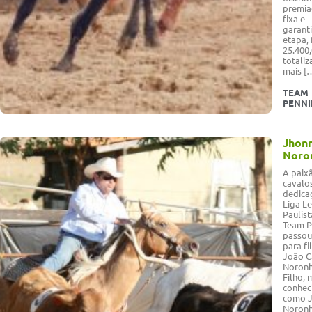
premia
fixa e
garant
etapa,
25.400
totali
mais [
TEAM
PENN
Jhon
Noro
A paix
cavalos
dedica
Liga Le
Paulist
Team P
passou
para fi
João C
Noron
Filho, 
conhec
como 
Noronh