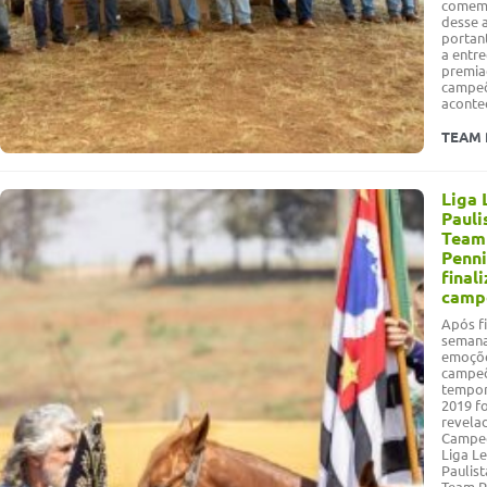
comemo
desse a
portant
a entr
premia
campeõ
aconte
TEAM 
Liga 
Pauli
Team
Penn
final
camp
Após fi
semana
emoçõe
campe
tempo
2019 f
revela
Campe
Liga Le
Paulist
Team P