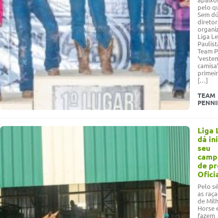
pelo q
Sem dú
diretor
organi
Liga Le
Paulist
Team P
‘veste
camisa’
primei
[…]
TEAM
PENN
Liga 
dá in
seu
camp
de p
Ofici
Pelo s
as raç
de Milh
Horse 
fazem