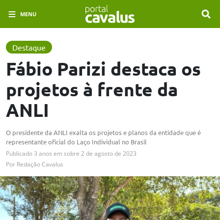
MENU
Destaque
Fábio Parizi destaca os
projetos à frente da
ANLI
O presidente da ANLI exalta os projetos e planos da entidade que é
representante oficial do Laço Individual no Brasil
Publicado
3 anos em
sobre
2 de agosto de 2023
Por
Redação Cavalus