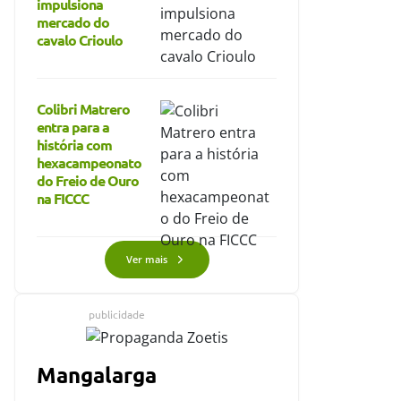
impulsiona
mercado do
cavalo Crioulo
Colibri Matrero
entra para a
história com
hexacampeonato
do Freio de Ouro
na FICCC
Ver mais
publicidade
Mangalarga