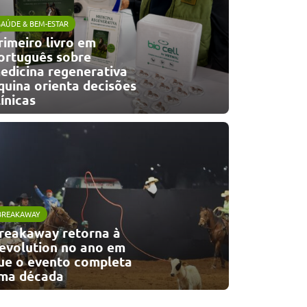
SAÚDE & BEM-ESTAR
rimeiro livro em
ortuguês sobre
edicina regenerativa
quina orienta decisões
línicas
BREAKAWAY
reakaway retorna à
evolution no ano em
ue o evento completa
ma década