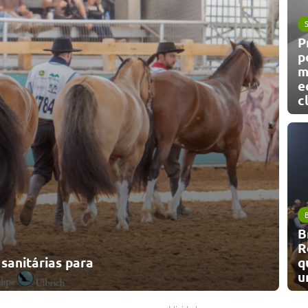
P
p
m
e
c
B
R
sanitárias para
q
u