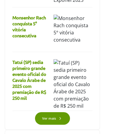
Monsenhor Rach
conquista 5°
vitória
consecutiva
Tatuí (SP) sedia
primeiro grande
alização de rebanhos entra na
Expansão do eucalipto em São
evento oficial do
a final e inclui equinos em todo
Paulo reforça benefícios para a
Cavalo Árabe de
stado de São Paulo
produção animal e o agro
2025 com
premiação de R$
250 mil
Ver mais