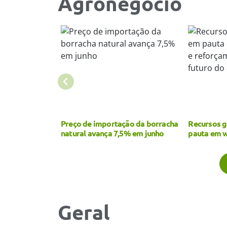
Agronegócio
ão da borracha
Recursos genéticos entram em
Milho, ame
% em junho
pauta em workshop da CNA e
sabores da
reforçam importância para o
também fa
futuro do agro
Geral