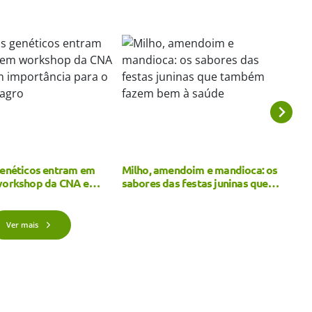
ndoim e mandioca: os
Agro paulista mantém força nas
Atu
s festas juninas que
exportações e amplia volume
ret
zem bem à saúde
embarcado em 2026
o E
Ver mais