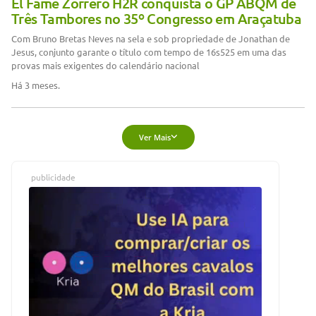
El Fame Zorrero H2R conquista o GP ABQM de
Três Tambores no 35º Congresso em Araçatuba
Com Bruno Bretas Neves na sela e sob propriedade de Jonathan de
Jesus, conjunto garante o título com tempo de 16s525 em uma das
provas mais exigentes do calendário nacional
Há 3 meses.
Ver Mais
publicidade