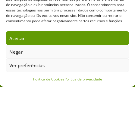
Leilões
de navegação e exibir anúncios personalizados. O consentimento para
essas tecnologias nos permitirá processar dados como comportamento
Criadores
de navegação ou IDs exclusivos neste site. Não consentir ou retirar o
consentimento pode afetar negativamente certos recursos e funções.
Editorial
Aceitar
Anuncie
Negar
Outros
Ver preferências
Academia UC
Política de Cookies
Política de privacidade
Dr. da Roça
Mídia Kit