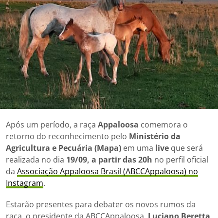
Após um período, a raça
Appaloosa
comemora o
retorno do reconhecimento pelo
Ministério da
Agricultura e Pecuária (Mapa)
em uma
live
que será
realizada no dia
19/09, a partir das 20h
no perfil oficial
da
Associação Appaloosa Brasil (ABCCAppaloosa) no
Instagram
.
Estarão presentes para debater os novos rumos da
raça, o presidente da ABCCAppaloosa,
Luciano Beretta
,