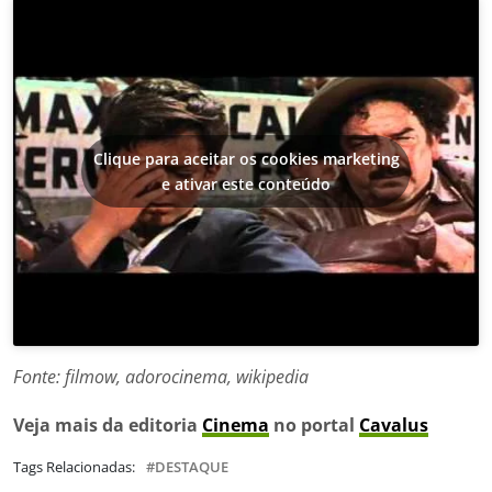
Clique para aceitar os cookies marketing
e ativar este conteúdo
Fonte: filmow, adorocinema, wikipedia
Veja mais da editoria
Cinema
no portal
Cavalus
Tags Relacionadas:
DESTAQUE