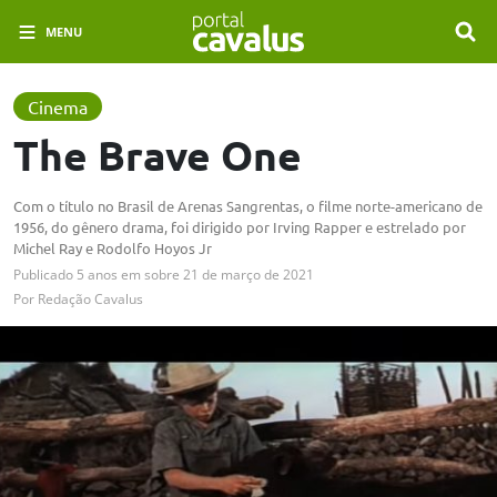
MENU
Cinema
The Brave One
Com o título no Brasil de Arenas Sangrentas, o filme norte-americano de
1956, do gênero drama, foi dirigido por Irving Rapper e estrelado por
Michel Ray e Rodolfo Hoyos Jr
Publicado
5 anos em
sobre
21 de março de 2021
Por
Redação Cavalus