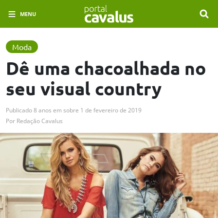
MENU
Moda
Dê uma chacoalhada no
seu visual country
Publicado
8 anos em
sobre
1 de fevereiro de 2019
Por
Redação Cavalus