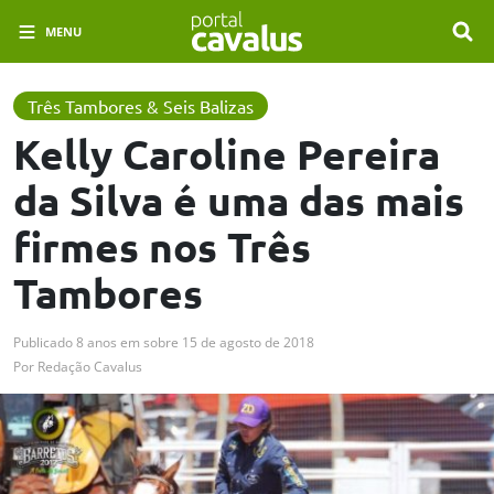
MENU
Três Tambores & Seis Balizas
Kelly Caroline Pereira
da Silva é uma das mais
firmes nos Três
Tambores
Publicado
8 anos em
sobre
15 de agosto de 2018
Por
Redação Cavalus