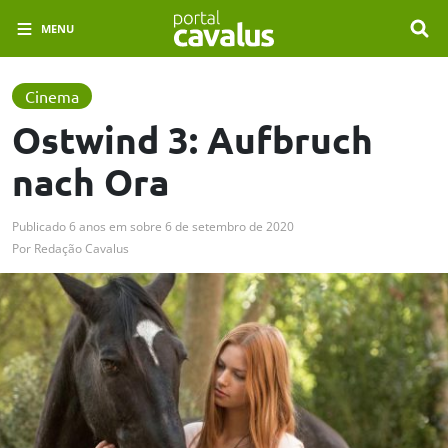
MENU
Cinema
Ostwind 3: Aufbruch
nach Ora
Publicado
6 anos em
sobre
6 de setembro de 2020
Por
Redação Cavalus