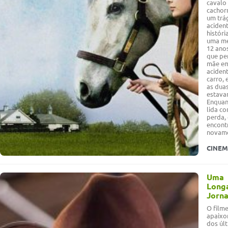
cavalo
cachor
um trá
aciden
históri
uma me
12 anos
que pe
mãe e
aciden
carro,
as dua
estava
Enquan
lida co
perda, 
encont
novame
CINE
Uma
Long
Jorn
O film
apaixo
dos úl