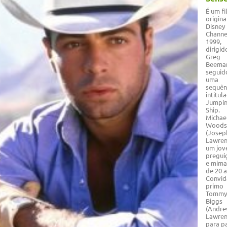
É um f
origina
Disney
Channe
1999,
dirigid
Greg
Beeman
seguid
uma
sequên
intitul
Jumpi
Ship.
Michae
Woods
(Josep
Lawren
um jo
pregui
e mim
de 20 a
Convid
primo
Tommy
Biggs
(Andr
Lawren
para p