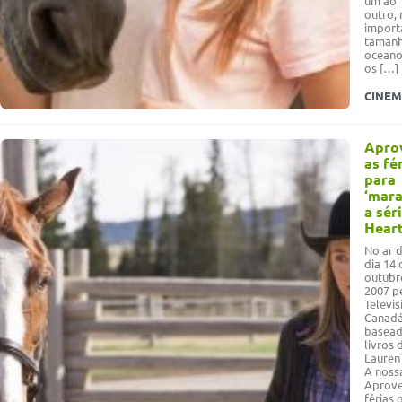
um ao
outro,
import
taman
oceano
os […]
CINE
Apro
as fé
para
‘mara
a sér
Hear
No ar 
dia 14 
outubr
2007 p
Televis
Canadá
basead
livros 
Lauren
A nossa
Aprove
férias 