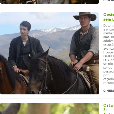
Oest
sem L
Determ
a encon
mulher
ama, u
adoles
escocê
avança
frontei
Oeste 
EUA d
século 
sendo
perseg
por
caçado
recom
CINE
Ostw
3: