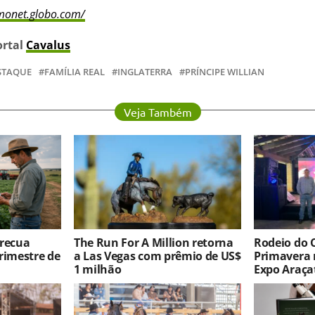
amonet.globo.com/
ortal
Cavalus
STAQUE
FAMÍLIA REAL
INGLATERRA
PRÍNCIPE WILLIAN
Veja Também
 recua
The Run For A Million retorna
Rodeio do 
rimestre de
a Las Vegas com prêmio de US$
Primavera 
1 milhão
Expo Araça