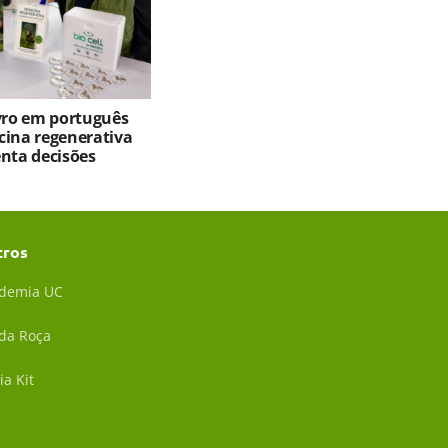
ivro em português
cina regenerativa
enta decisões
tros
demia UC
 da Roça
ia Kit