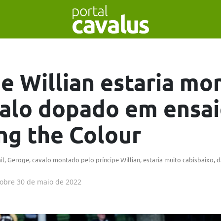
pe Willian estaria m
alo dopado em ensai
ng the Colour
il, Geroge, cavalo montado pelo príncipe Willian, estaria muito cabisbaixo,
obre
30 de maio de 2022