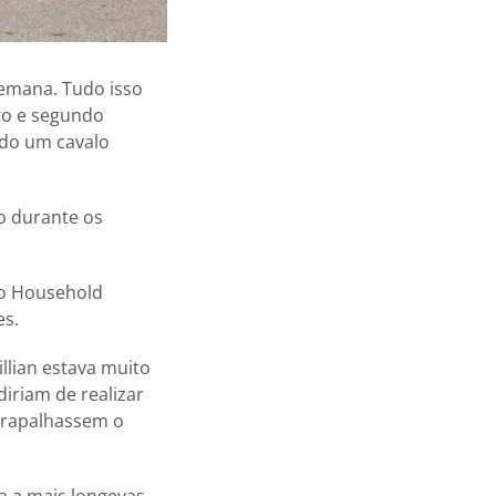
 semana. Tudo isso
eto e segundo
ndo um cavalo
do durante os
lo Household
es.
llian estava muito
diriam de realizar
trapalhassem o
a a mais longevas