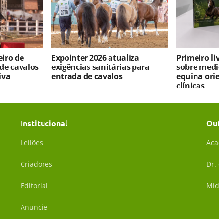
iro de
Expointer 2026 atualiza
Primeiro l
 de cavalos
exigências sanitárias para
sobre medi
iva
entrada de cavalos
equina ori
clínicas
Institucional
Ou
Leilões
Aca
Criadores
Dr.
Editorial
Míd
Anuncie