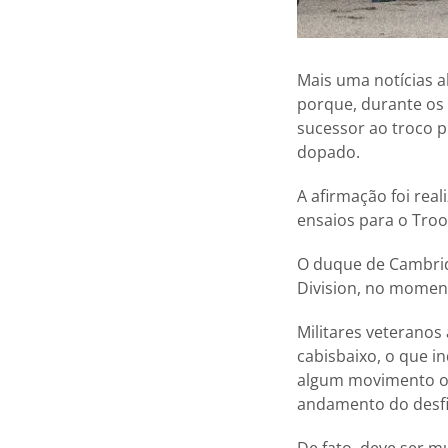
Mais uma notícias ab
porque, durante os 
sucessor ao troco p
dopado.
A afirmação foi real
ensaios para o Troop
O duque de Cambrid
Division, no moment
Militares veteranos
cabisbaixo, o que in
algum movimento ou
andamento do desfi
De fato, deve ser m