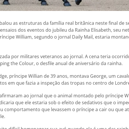
alou as estruturas da família real britânica neste final de
ensaios dos eventos do jubileu da Rainha Elisabeth, seu n
ríncipe William, segundo o jornal Daily Mail, estaria monta
izada por militares veteranos ao jornal. A cena teria ocorri
ing the Colour, o desfile anual de aniversário da rainha.
ge, príncipe Willian de 39 anos, montava George, um cava
os em que fazia a inspeção das tropas no centro de Londr
 afirmaram ao jornal que o animal montado pelo príncipe Wi
dicaria que ele estaria sob o efeito de sedativos que o impe
 comportamento que levassem o príncipe a cair ou que a
le.
uito difícil homenagear sua avó quando ela é uma das rainh