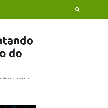
ontando
o do
 dando a impressão de