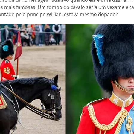
 mais famosas. Um tombo do cavalo seria um vexame e tan
ontado pelo príncipe Willian, estava mesmo dopado?