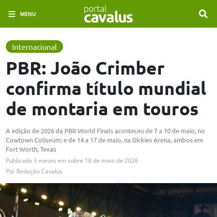
MENU
Internacional
​PBR: João Crimber
confirma título mundial
de montaria em touros
A edição de 2026 da PBR World Finals aconteceu de 7 a 10 de maio, no
Cowtown Coliseum; e de 14 a 17 de maio, na Dickies Arena, ambos em
Fort Worth, Texas
Publicado
3 meses em
sobre
18 de maio de 2026
Por
Redação Cavalus