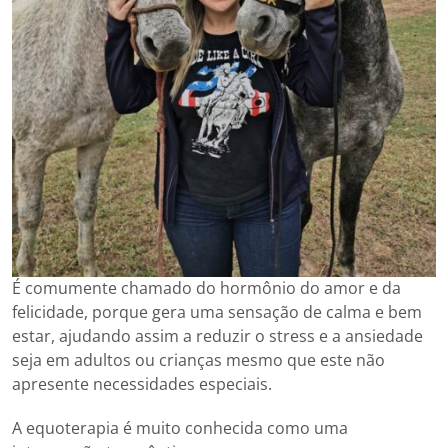
É comumente chamado do hormônio do amor e da
felicidade, porque gera uma sensação de calma e bem
estar, ajudando assim a reduzir o stress e a ansiedade
seja em adultos ou crianças mesmo que este não
apresente necessidades especiais.
A equoterapia é muito conhecida como uma