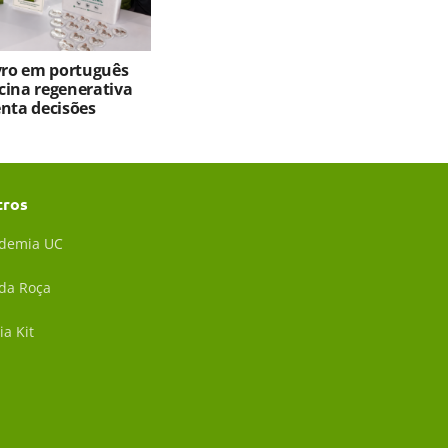
ivro em português
cina regenerativa
enta decisões
tros
demia UC
 da Roça
ia Kit