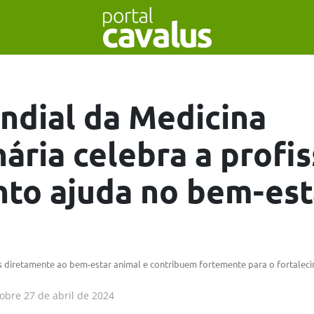
ndial da Medicina
nária celebra a profi
nto ajuda no bem-est
os diretamente ao bem-estar animal e contribuem fortemente para o fortale
obre
27 de abril de 2024