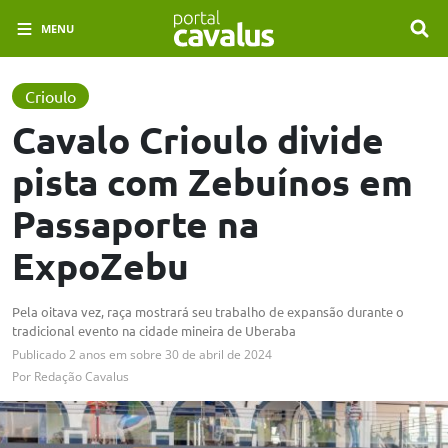
MENU
Crioulo
Cavalo Crioulo divide
pista com Zebuínos em
Passaporte na
ExpoZebu
Pela oitava vez, raça mostrará seu trabalho de expansão durante o
tradicional evento na cidade mineira de Uberaba
Publicado
2 anos em
sobre
30 de abril de 2024
Por
Redação Cavalus