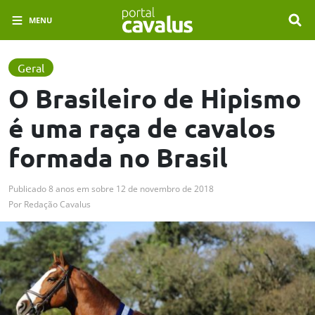
MENU
Geral
O Brasileiro de Hipismo
é uma raça de cavalos
formada no Brasil
Publicado
8 anos em
sobre
12 de novembro de 2018
Por
Redação Cavalus