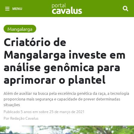
MENU
Mangalarga
Criatório de
Mangalarga investe em
análise genômica para
aprimorar o plantel
Além de auxiliar na busca pela excelência genética da raça, a tecnologia
proporciona mais segurança e capacidade de prever determinadas
situações
Publicado
5 anos em
sobre
25 de março de 2021
Por
Redação Cavalus