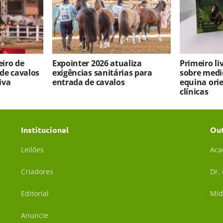
iro de
Expointer 2026 atualiza
Primeiro l
 de cavalos
exigências sanitárias para
sobre medi
iva
entrada de cavalos
equina ori
clínicas
Institucional
Ou
Leilões
Aca
Criadores
Dr.
Editorial
Míd
Anuncie