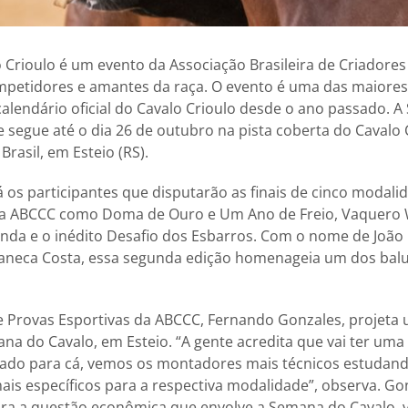
Crioulo é um evento da Associação Brasileira de Criadores
mpetidores e amantes da raça. O evento é uma das maiores
 calendário oficial do Cavalo Crioulo desde o ano passado. 
 segue até o dia 26 de outubro na pista coberta do Cavalo 
Brasil, em Esteio (RS).
á os participantes que disputarão as finais de cinco modalid
da ABCCC como Doma de Ouro e Um Ano de Freio, Vaquero 
enda e o inédito Desafio dos Esbarros. Com o nome de João
aneca Costa, essa segunda edição homenageia um dos balu
e Provas Esportivas da ABCCC, Fernando Gonzales, projeta 
ana do Cavalo, em Esteio. “A gente acredita que vai ter um
ado para cá, vemos os montadores mais técnicos estudand
ais específicos para a respectiva modalidade”, observa. 
ra a questão econômica que envolve a Semana do Cavalo, 