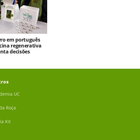
ivro em português
cina regenerativa
enta decisões
tros
demia UC
 da Roça
ia Kit