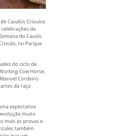
 de Cavalos Crioulos
 celebrações da
A Semana do Cavalo
Crioulo, no Parque
ades do ciclo de
Working Cow Horse,
 Manoel Cordeiro
artes da raça
uma expectativa
a evolução muito
o mais as provas e
Gonzales também
visto que um