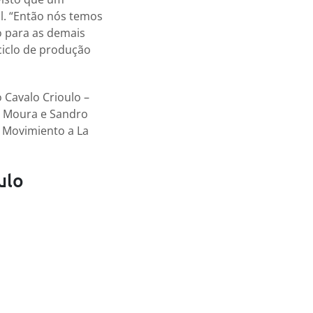
l. “Então nós temos
o para as demais
iclo de produção
 Cavalo Crioulo –
é Moura e Sandro
 Movimiento a La
ulo