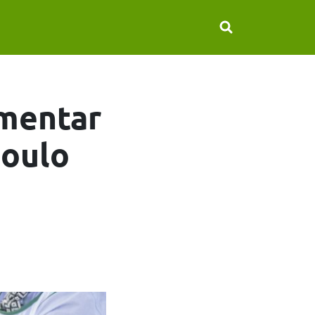
imentar
ioulo