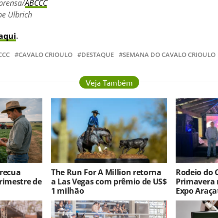
mprensa/
ABCCC
pe Ulbrich
aqui
.
CCC
CAVALO CRIOULO
DESTAQUE
SEMANA DO CAVALO CRIOULO
Veja Também
 recua
The Run For A Million retorna
Rodeio do 
rimestre de
a Las Vegas com prêmio de US$
Primavera 
1 milhão
Expo Araça