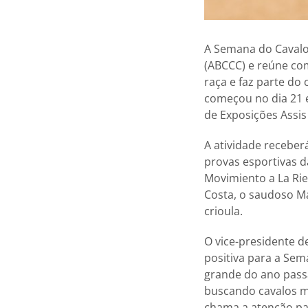
A Semana do Cavalo 
(ABCCC) e reúne co
raça e faz parte do
começou no dia 21 e
de Exposições Assis 
A atividade receber
provas esportivas 
Movimiento a La Ri
Costa, o saudoso M
crioula.
O vice-presidente d
positiva para a Sem
grande do ano pass
buscando cavalos m
chama a atenção pa