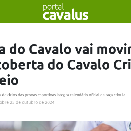
 do Cavalo vai mov
coberta do Cavalo Cr
eio
 de ciclos das provas esportivas integra calendário oficial da raça crioula
obre
23 de outubro de 2024