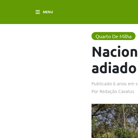
MENU
Quarto De Milha
Nacion
adiado
Publicado
6 anos em
s
Por
Redação Cavalus