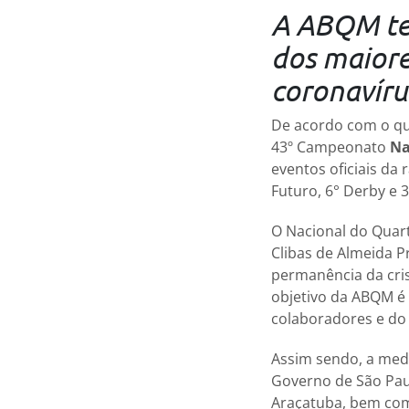
A ABQM te
dos maiore
coronavíru
De acordo com o que
43º Campeonato
Na
eventos oficiais da 
Futuro, 6° Derby e 3
O Nacional do Quart
Clibas de Almeida P
permanência da cris
objetivo da ABQM é 
colaboradores e do 
Assim sendo, a medi
Governo de São Paul
Araçatuba, bem com