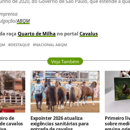
 junho de 2020, do Governo de São Paulo, que estende a qu
 Imprensa
vulgação/
ABQM
 da raça
Quarto de Milha
no portal
Cavalus
QM
DESTAQUE
NACIONAL ABQM
Veja Também
iro de
Expointer 2026 atualiza
Primeiro l
 de cavalos
exigências sanitárias para
sobre medi
iva
entrada de cavalos
equina ori