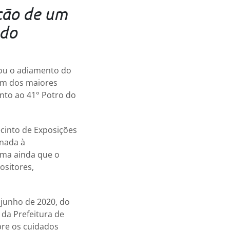
ção de um
 do
zou o adiamento do
um dos maiores
junto ao 41° Potro do
ecinto de Exposições
onada à
irma ainda que o
ositores,
 junho de 2020, do
 da Prefeitura de
bre os cuidados