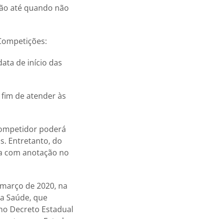
rão até quando não
 Competições:
ata de início das
 fim de atender às
 competidor poderá
. Entretanto, do
za com anotação no
 março de 2020, na
da Saúde, que
no Decreto Estadual