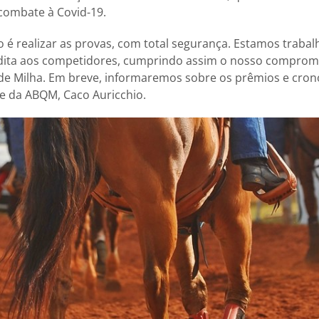
combate à Covid-19.
 é realizar as provas, com total segurança. Estamos trabal
ita aos competidores, cumprindo assim o nosso compromis
de Milha. Em breve, informaremos sobre os prêmios e cron
e da ABQM, Caco Auricchio.