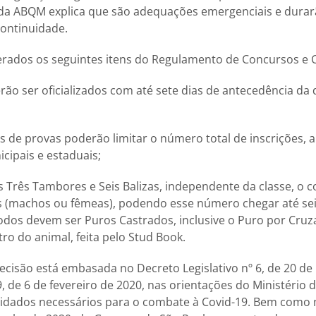
a da ABQM explica que são adequações emergenciais e dura
 continuidade.
terados os seguintes itens do Regulamento de Concursos e
rão ser oficializados com até sete dias de antecedência da d
s de provas poderão limitar o número total de inscrições, a
ipais e estaduais;
 Três Tambores e Seis Balizas, independente da classe, o
s (machos ou fêmeas), podendo esse número chegar até seis
todos devem ser Puros Castrados, inclusive o Puro por Cru
tro do animal, feita pelo Stud Book.
decisão está embasada no Decreto Legislativo nº 6, de 20 de
9, de 6 de fevereiro de 2020, nas orientações do Ministério 
uidados necessários para o combate à Covid-19. Bem como 