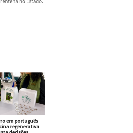
arentena no Estado.
ivro em português
cina regenerativa
enta decisões