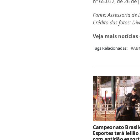
nº 65.032, de 26 de
Fonte: Assessoria de
Crédito das fotos: Di
Veja mais notícias
Tags Relacionadas:
AB
Campeonato Brasile
Esportes terá leilão
com aptidão esport