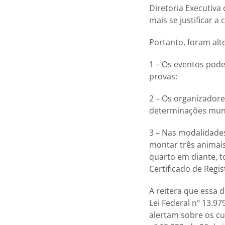
Diretoria Executiv
mais se justificar a
Portanto, foram al
1 – Os eventos pode
provas;
2 – Os organizadore
determinações munic
3 – Nas modalidades
montar três animai
quarto em diante, 
Certificado de Regis
A reitera que essa 
Lei Federal nº 13.97
alertam sobre os c