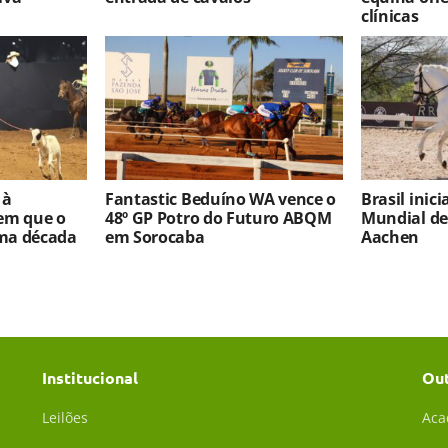
clínicas
 à
Fantastic Beduíno WA vence o
Brasil inic
em que o
48º GP Potro do Futuro ABQM
Mundial d
ma década
em Sorocaba
Aachen
Institucional
Ou
Leilões
Aca