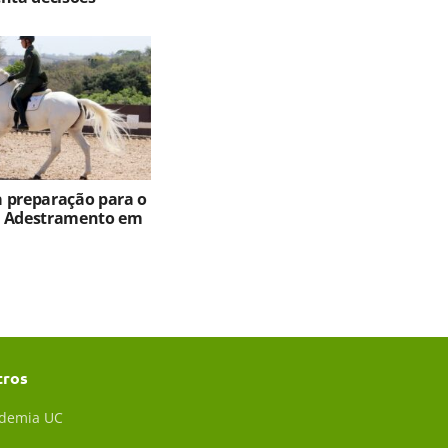
ia preparação para o
e Adestramento em
tros
demia UC