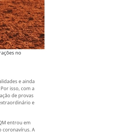
erações no
lidades e ainda
Por isso, com a
zação de provas
xtraordinário e
ABQM entrou em
 coronavírus. A