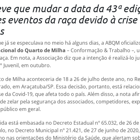
ve que mudar a data da 43ª edi
s eventos da raça devido à crise
s
 já se especulava no meio há alguns dias, a ABQM oficiali
cional do Quarto de Milha
– Conformação & Trabalho –, 
raça. Em nota, a Associação diz que a intenção é realizá-lo 
° Juvenil, em outubro.
o de Milha aconteceria de 18 a 26 de julho deste ano, no R
rado, em Araçatuba/SP. Essa decisão, portanto, está relaci
e da Covid-19, que afeta todo o país. Além disso, a nota af
de zelar pela segurança dos associados, competidores, exp
público em geral.
da está embasada no Decreto Estadual nº 65.032, de 26 de
o, no Decreto Municipal nº 21.421, de 27 de junho de 2020,
o nas orientações do Ministério da Saúde, que alertam so