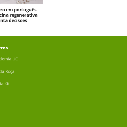
ivro em português
cina regenerativa
enta decisões
tros
demia UC
 da Roça
ia Kit