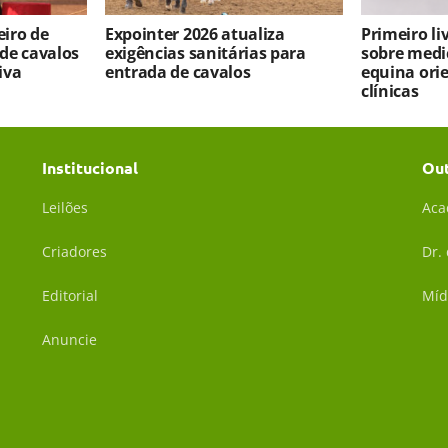
iro de
Expointer 2026 atualiza
Primeiro l
 de cavalos
exigências sanitárias para
sobre medi
iva
entrada de cavalos
equina ori
clínicas
Institucional
Ou
Leilões
Aca
Criadores
Dr.
Editorial
Míd
Anuncie