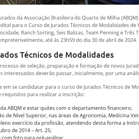
rados da Associação Brasileira do Quarto de Milha (ABQM)
o edital para o Curso de Jurados Técnicos de Modalidades de
ocidade, Ranch Sorting, Seis Balizas, Team Penning e Três 
impreterivelmente, até às 23h59 do dia 30 de abril de 2024.
rados Técnicos de Modalidades
processo de seleção, preparação e formação de novos Jurado
 interessados deverão passar, inicialmente, por uma anális
e em se candidatar para o curso de Jurados Técnicos de M
-requisitos para realizar a inscrição:
 da ABQM e estar quites com o departamento financeiro;
o de Nível Superior, nas áreas de Agronomia, Medicina Vet
leno exercício da profissão, atendendo desta forma a Inst
ubro de 2014 – Art. 25;
o com foto para pré-análise;