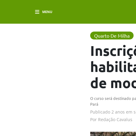
MENU
Quarto De Milha
Inscri
habili
de mo
O curso será destinado p
Pará
Publicado
2 anos em
s
Por
Redação Cavalus