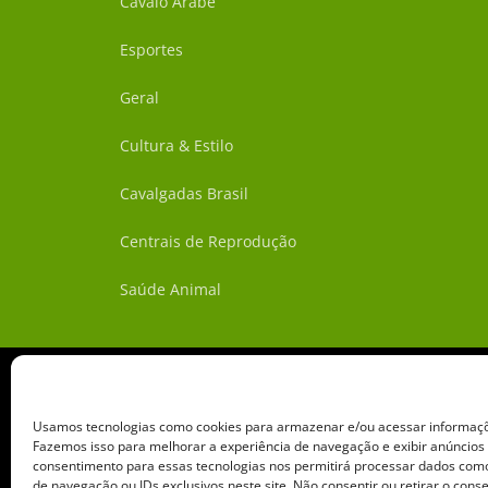
Cavalo Árabe
Esportes
Geral
Cultura & Estilo
Cavalgadas Brasil
Centrais de Reprodução
Saúde Animal
Usamos tecnologias como cookies para armazenar e/ou acessar informaçõe
Fazemos isso para melhorar a experiência de navegação e exibir anúncios
consentimento para essas tecnologias nos permitirá processar dados c
de navegação ou IDs exclusivos neste site. Não consentir ou retirar o con