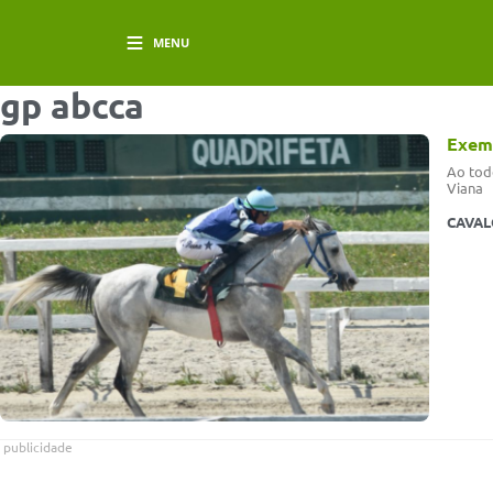
MENU
gp abcca
Exemp
Ao todo
Viana
CAVAL
publicidade