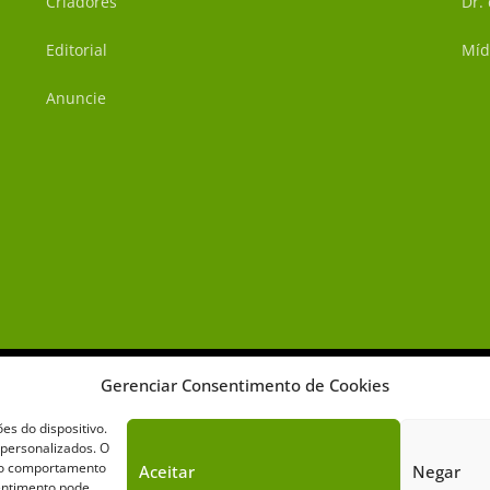
Criadores
Dr.
Editorial
Míd
Anuncie
Gerenciar Consentimento de Cookies
s do dispositivo.
 personalizados. O
omo comportamento
Aceitar
Negar
Sobre o Cavalus
Leilões
Anuncie
sentimento pode