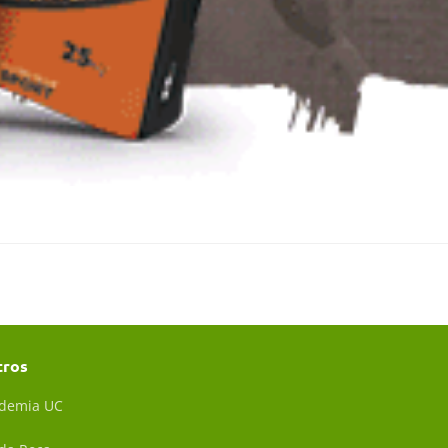
tros
demia UC