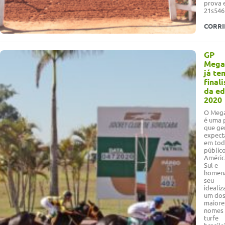
prova 
21s546
CORR
GP
Mega
já te
final
da ed
2020
O Meg
é uma 
que ge
expect
em to
públic
Améric
Sul e
homen
seu
idealiz
um do
maiore
nomes
turfe