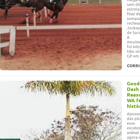
sem dú
estrel
final d
seman
rechea
Jockey
de Sor
A
movim
foi int
Não só
GP em 
CORR
Good
Dash
Reas
WA f
histó
Apose
das pis
esse
excele
animal
agora 