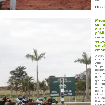
CORR
Mega
como
que s
públi
recor
veloc
e mui
emoç
A prov
rica da
Améric
Sul par
potros
anos, 
mais
glamor
da tem
e que 
públic
vários 
O Gran
Prêmio
Megara