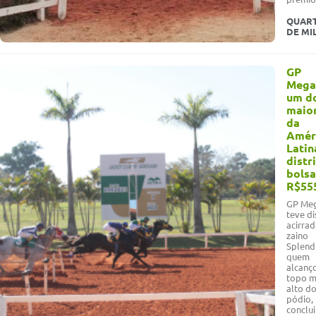
QUAR
DE MI
GP
Mega
um d
maio
da
Amér
Latin
distr
bolsa
R$555
GP Me
teve d
acirrad
zaino
Splend
quem
alcanç
topo m
alto d
pódio,
conclu