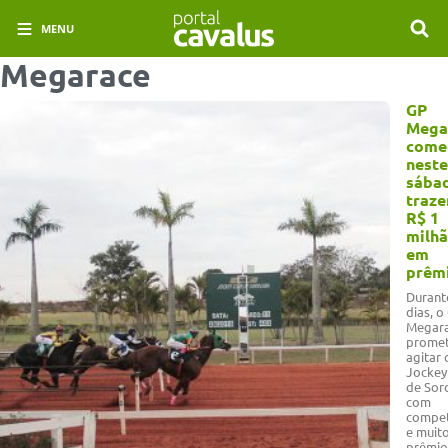
MENU
Megarace
GP
Mega
come
neste
sába
traz
R$ 1
milh
em
prêm
Durant
dias, o
Megar
prome
agitar 
Jockey
de Sor
com
compet
e muit
prêmio