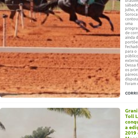
brasile
sábado
julho, 
Soroca
contou
uma
progr
de corr
ainda 
portõe
fechad
para o
públic
extern
Dessa 
os pri
páreos
disput
foram 
CORR
Grani
Toll 
conqu
a edi
2019