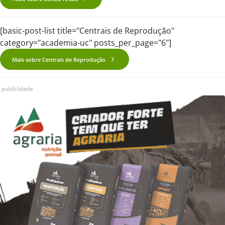
[basic-post-list title="Centrais de Reprodução"
category="academia-uc" posts_per_page="6"]
Mais sobre Centrais de Reprodução
publicidade