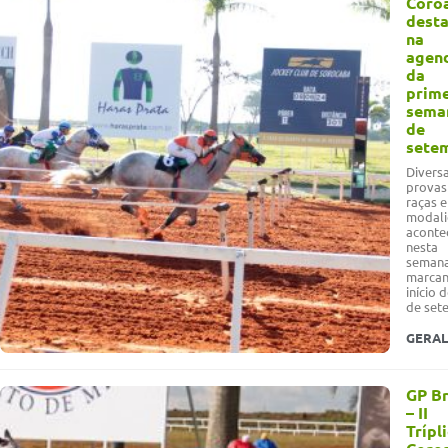
Coroa
dest
na
agen
da
prime
sema
de
sete
Divers
provas
raças e
modali
aconte
nesta
semana
marcan
início 
de set
GERAL
GP Br
– II
Trípl