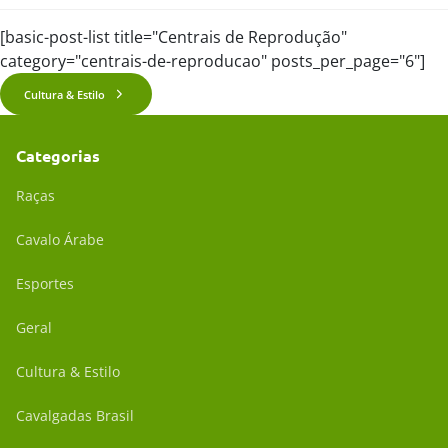
[basic-post-list title="Centrais de Reprodução"
category="centrais-de-reproducao" posts_per_page="6"]
Cultura & Estilo
Categorias
Raças
Cavalo Árabe
Esportes
Geral
Cultura & Estilo
Cavalgadas Brasil