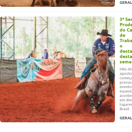
GERAL
3ª S
Prude
do C
de
Traba
o
dest
dest
sema
Mês de
agosto
começ
provas
evento
equest
aconte
em div
lugare
Brasil
GERAL