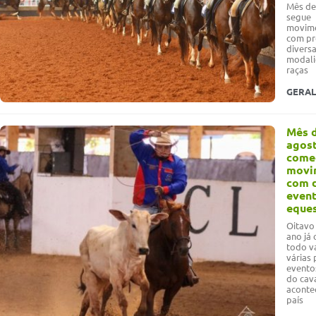
Mês de
segue
movim
com pr
divers
modali
raças
GERAL
Mês 
agos
come
movi
com 
even
eque
Oitavo
ano já
todo v
várias 
evento
do cav
aconte
país