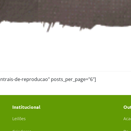
centrais-de-reproducao" posts_per_page="6"]
Institucional
Ou
Leilões
Aca