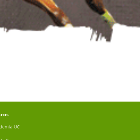
tros
demia UC