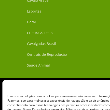
Cavalo Árabe
Esportes
Geral
Cultura & Estilo
Cavalgadas Brasil
Centrais de Reprodução
Saúde Animal
Usamos tecnologias como cookies para armazenar e/ou acessar informaçõe
Fazemos isso para melhorar a experiência de navegação e exibir anúncios
consentimento para essas tecnologias nos permitirá processar dados c
de navegação ou IDs exclusivos neste site. Não consentir ou retirar o con