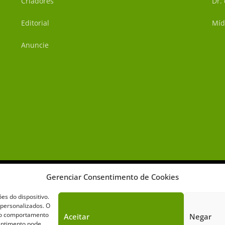
Criadores
Dr.
Editorial
Míd
Anuncie
Gerenciar Consentimento de Cookies
s do dispositivo.
 personalizados. O
omo comportamento
Aceitar
Negar
Sobre o Cavalus
Leilões
Anuncie
sentimento pode