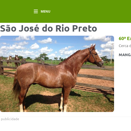
MENU
São José do Rio Preto
60ª E
Cerca d
MANG
publicidade