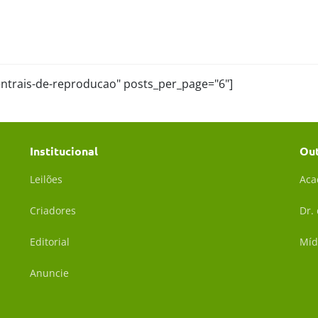
centrais-de-reproducao" posts_per_page="6"]
Institucional
Ou
Leilões
Aca
Criadores
Dr.
Editorial
Míd
Anuncie