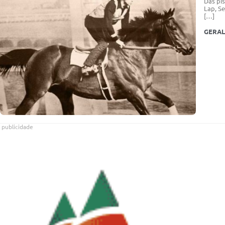
Das pis
Lap, Se
[…]
GERAL
publicidade