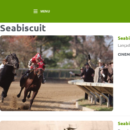
MENU
Seabiscuit
Seabi
Lançado
CINE
Seabi