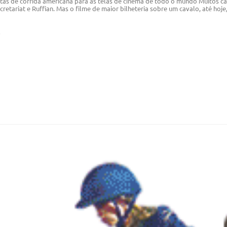
tas de corrida americana para as telas de cinema de todo o mundo Muitos cav
cretariat e Ruffian. Mas o filme de maior bilheteria sobre um cavalo, até hoje