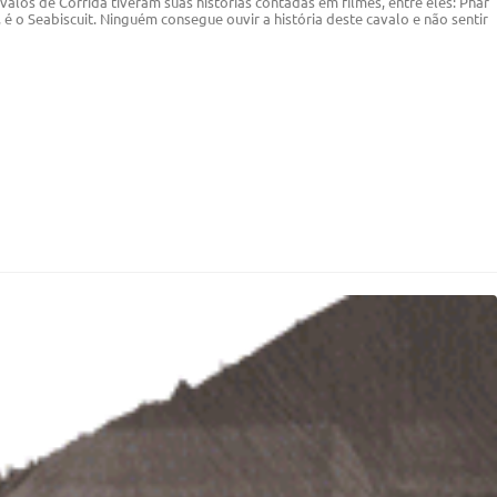
alos de Corrida tiveram suas histórias contadas em filmes, entre eles: Phar
, é o Seabiscuit. Ninguém consegue ouvir a história deste cavalo e não sentir