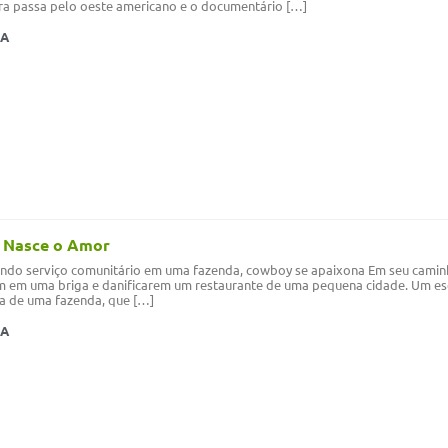
ira passa pelo oeste americano e o documentário […]
MA
 Nasce o Amor
ndo serviço comunitário em uma fazenda, cowboy se apaixona Em seu caminho
m em uma briga e danificarem um restaurante de uma pequena cidade. Um escap
a de uma fazenda, que […]
MA