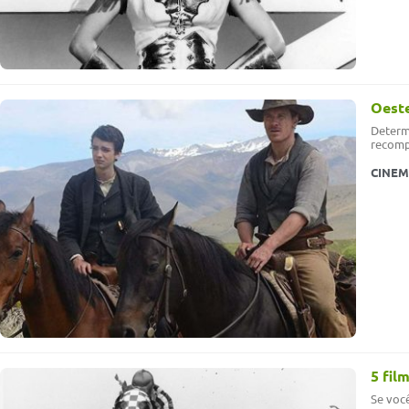
Oeste
Determ
recom
CINE
5 fil
Se você