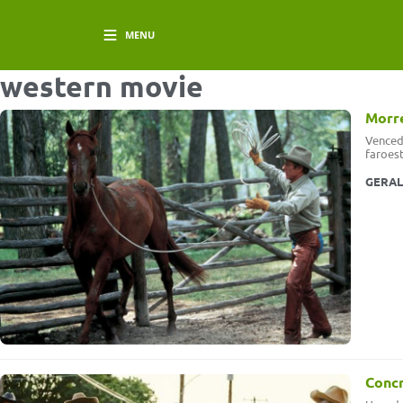
MENU
western movie
Morre
Vencedo
faroest
GERAL
Conc