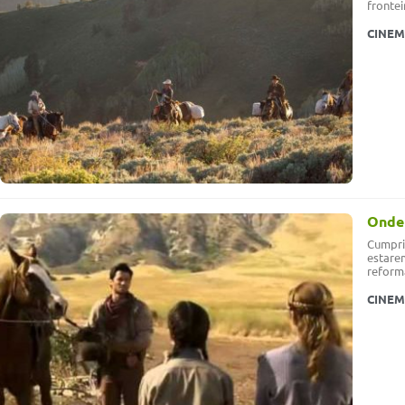
fronte
CINE
Onde
Cumpri
estare
reform
CINE