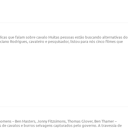
 dicas que falam sobre cavalo Muitas pessoas estão buscando alternativas do
iano Rodrigues, cavaleiro e pesquisador, listou para nós cinco filmes que
homens – Ben Masters, Jonny Fitzsimons, Thomas Glover, Ben Thamer –
e cavalos e burros selvagens capturados pelo governo. A travessia de