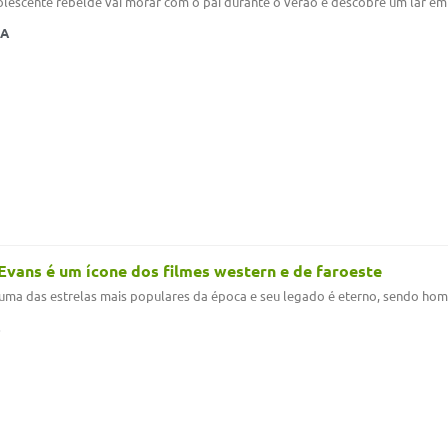
lescente rebelde vai morar com o pai durante o verão e descobre um lar em
MA
Evans é um ícone dos filmes western e de faroeste
i uma das estrelas mais populares da época e seu legado é eterno, sendo h