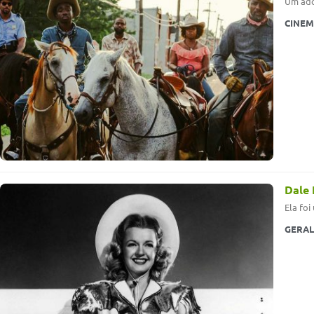
Um ado
CINE
Dale 
Ela fo
GERAL