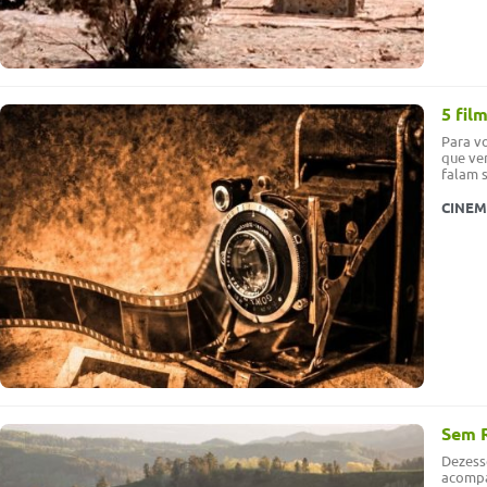
5 fil
Para vo
que ver
falam 
CINE
Sem 
Dezess
acompa