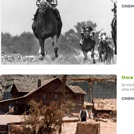
CINE
Once 
Se você
uma vez
CINE