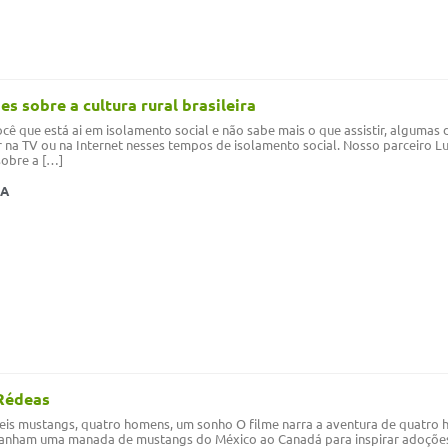
mes sobre a cultura rural brasileira
cê que está ai em isolamento social e não sabe mais o que assistir, algumas
 na TV ou na Internet nesses tempos de isolamento social. Nosso parceiro Luc
sobre a […]
MA
Rédeas
eis mustangs, quatro homens, um sonho O filme narra a aventura de quatro 
nham uma manada de mustangs do México ao Canadá para inspirar adoções d