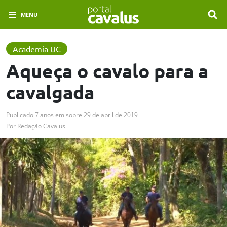
MENU
Academia UC
Aqueça o cavalo para a
cavalgada
Publicado
7 anos em
sobre
29 de abril de 2019
Por
Redação Cavalus