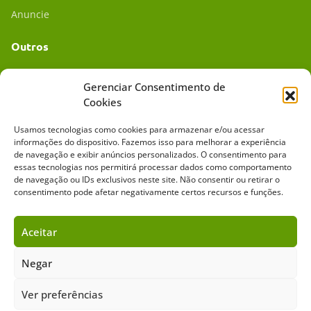
Anuncie
Outros
Academia UC
Gerenciar Consentimento de
Cookies
Dr. da Roça
Usamos tecnologias como cookies para armazenar e/ou acessar
Mídia Kit
informações do dispositivo. Fazemos isso para melhorar a experiência
de navegação e exibir anúncios personalizados. O consentimento para
essas tecnologias nos permitirá processar dados como comportamento
de navegação ou IDs exclusivos neste site. Não consentir ou retirar o
consentimento pode afetar negativamente certos recursos e funções.
Aceitar
Sobre o Cavalus
Leilões
Anuncie
Negar
Ver preferências
Copyright ©️ 2026 • Grupo Cavalus de Comunicação. Todos os direitos
reservados. Este portal é protegido pelo Google Recaptcha.