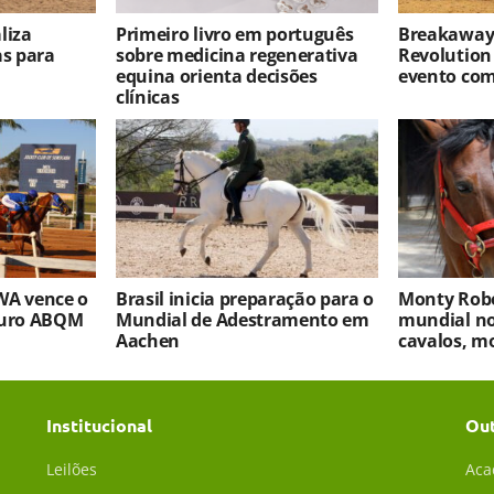
liza
Primeiro livro em português
Breakaway 
as para
sobre medicina regenerativa
Revolution
equina orienta decisões
evento co
clínicas
WA vence o
Brasil inicia preparação para o
Monty Robe
turo ABQM
Mundial de Adestramento em
mundial no
Aachen
cavalos, m
Institucional
Ou
Leilões
Aca