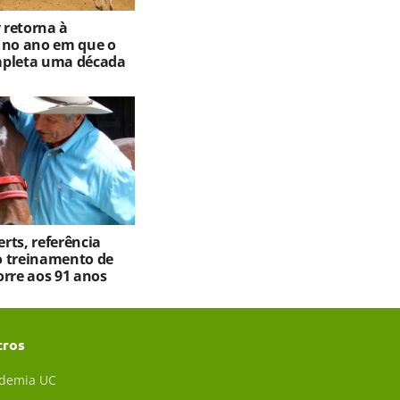
retorna à
 no ano em que o
mpleta uma década
rts, referência
 treinamento de
orre aos 91 anos
tros
demia UC