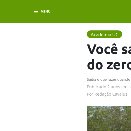
MENU
Academia UC
Você s
do zer
Saiba o que fazer quando
Publicado
2 anos em
s
Por
Redação Cavalus