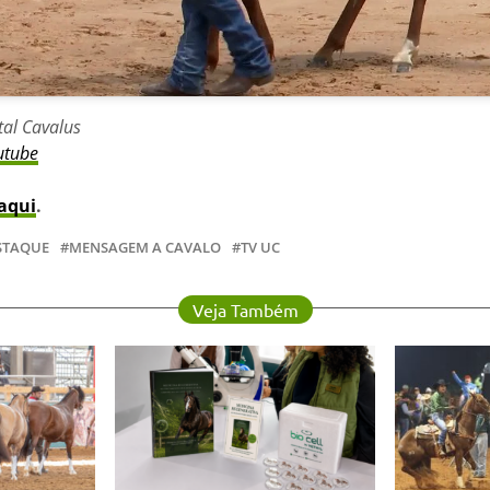
tal Cavalus
utube
aqui
.
STAQUE
MENSAGEM A CAVALO
TV UC
Veja Também