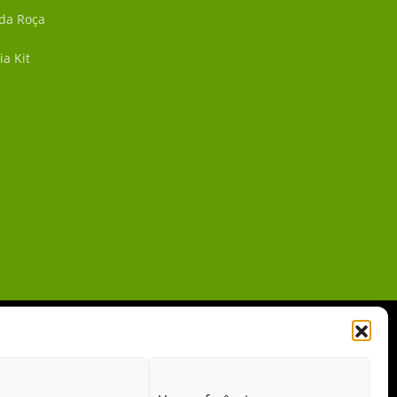
 da Roça
ia Kit