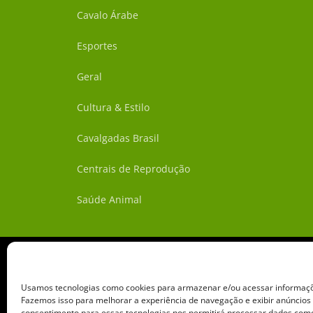
Cavalo Árabe
Esportes
Geral
Cultura & Estilo
Cavalgadas Brasil
Centrais de Reprodução
Saúde Animal
Usamos tecnologias como cookies para armazenar e/ou acessar informaçõe
Fazemos isso para melhorar a experiência de navegação e exibir anúncios
consentimento para essas tecnologias nos permitirá processar dados c