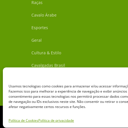
Raças
Cavalo Árabe
Esportes
Geral
Cultura & Estilo
Cavalgadas Brasil
Centrais de Reprodução
Usamos tecnologias como cookies para armazenar e/ou acessar informaçõe
Saúde Animal
Fazemos isso para melhorar a experiência de navegação e exibir anúncios
consentimento para essas tecnologias nos permitirá processar dados c
de navegação ou IDs exclusivos neste site. Não consentir ou retirar o con
afetar negativamente certos recursos e funções.
Política de Cookies
Política de privacidade