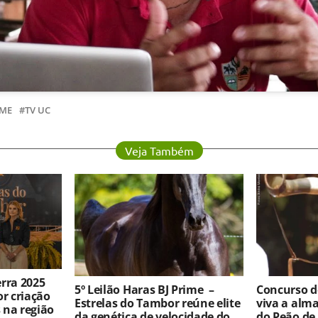
ME
TV UC
Veja Também
rra 2025
5º Leilão Haras BJ Prime –
Concurso 
r criação
Estrelas do Tambor reúne elite
viva a alma
 na região
da genética de velocidade do
do Peão de