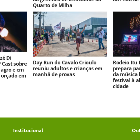
Quarto de Milha
zé Di
Day Run do Cavalo Crioulo
Rodeio Itu F
 Cast sobre
reuniu adultos e crianças em
prepara par
 agro e em
manhã de provas
da música 
o orçado em
festival à 
cidade
Institucional
Ou