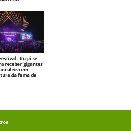
estival : Itu já se
a receber ‘gigantes’
brasileira em
altura da fama da
tros