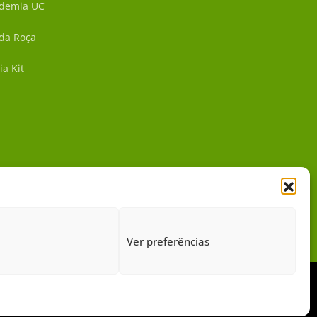
demia UC
 da Roça
ia Kit
Ver preferências