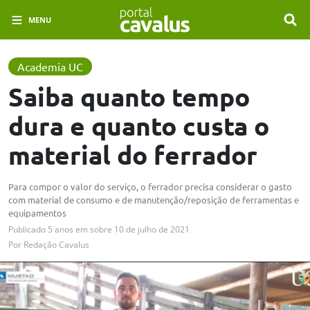
MENU
Academia UC
Saiba quanto tempo
dura e quanto custa o
material do ferrador
Para compor o valor do serviço, o ferrador precisa considerar o gasto
com material de consumo e de manutenção/reposição de ferramentas e
equipamentos
Publicado
5 anos em
sobre
10 de julho de 2021
Por
Redação Cavalus