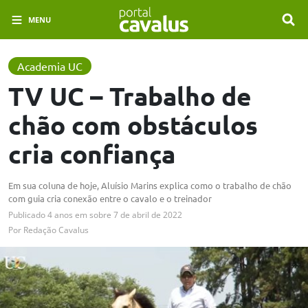
MENU
Academia UC
TV UC – Trabalho de
chão com obstáculos
cria confiança
Em sua coluna de hoje, Aluísio Marins explica como o trabalho de chão
com guia cria conexão entre o cavalo e o treinador
Publicado
4 anos em
sobre
7 de abril de 2022
Por
Redação Cavalus