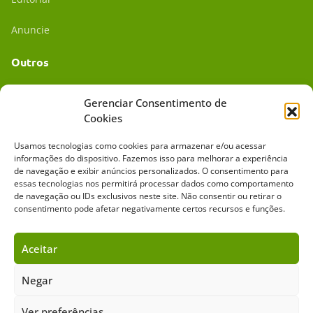
Anuncie
Outros
Academia UC
Gerenciar Consentimento de
Cookies
Dr. da Roça
Usamos tecnologias como cookies para armazenar e/ou acessar
Mídia Kit
informações do dispositivo. Fazemos isso para melhorar a experiência
de navegação e exibir anúncios personalizados. O consentimento para
essas tecnologias nos permitirá processar dados como comportamento
de navegação ou IDs exclusivos neste site. Não consentir ou retirar o
consentimento pode afetar negativamente certos recursos e funções.
Aceitar
Sobre o Cavalus
Leilões
Anuncie
Negar
Ver preferências
Copyright ©️ 2026 • Grupo Cavalus de Comunicação. Todos os direitos