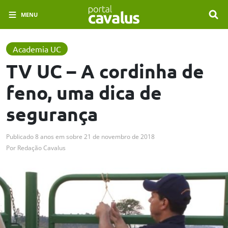
MENU
Academia UC
TV UC – A cordinha de
feno, uma dica de
segurança
Publicado
8 anos em
sobre
21 de novembro de 2018
Por
Redação Cavalus