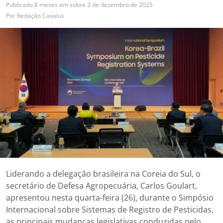
Publicado
8 meses em
sobre
2 de dezembro de 2025
Por
Redação Cavalus
Liderando a delegação brasileira na Coreia do Sul, o
secretário de Defesa Agropecuária, Carlos Goulart,
apresentou nesta quarta-feira (26), durante o Simpósio
Internacional sobre Sistemas de Registro de Pesticidas,
as principais mudanças legislativas conduzidas pelo