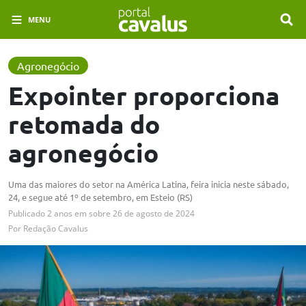
MENU
Agronegócio
Expointer proporciona
retomada do
agronegócio
Uma das maiores do setor na América Latina, feira inicia neste sábado,
24, e segue até 1º de setembro, em Esteio (RS)
Publicado
2 anos em
sobre
26 de agosto de 2024
Por
Redação Cavalus