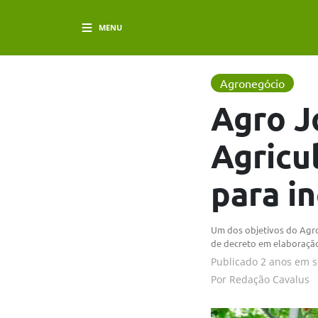
MENU
Agronegócio
Agro J
Agricu
para i
Um dos objetivos do Agro
de decreto em elaboraçã
Publicado
2 anos em
s
Por
Redação Cavalus