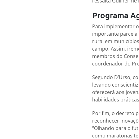
ressalta Guilherme 
Programa A
Para implementar o
importante parcela
rural em municípios
campo. Assim, iremo
membros do Conselh
coordenador do Pro
Segundo D’Urso, co
levando conscientiz
oferecerá aos joven
habilidades prática
Por fim, o decreto 
reconhecer inovaçõe
“Olhando para o fu
como maratonas tec