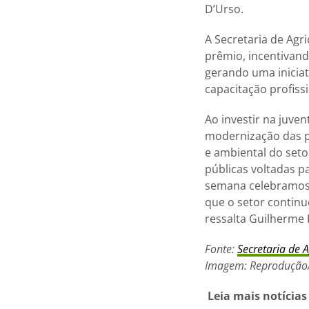
D’Urso.
A Secretaria de Agr
prêmio, incentivand
gerando uma iniciat
capacitação profis
Ao investir na juve
modernização das p
e ambiental do seto
públicas voltadas p
semana celebramos o
que o setor continu
ressalta Guilherme P
Fonte:
Secretaria de 
Imagem: Reprodução/
Leia mais notícia