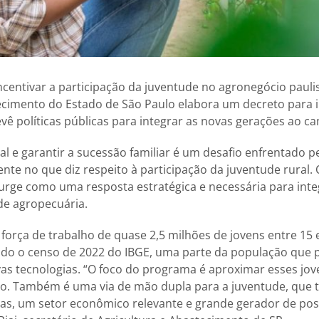
ncentivar a participação da juventude no agronegócio paulis
ecimento do Estado de São Paulo elabora um decreto para i
vê políticas públicas para integrar as novas gerações ao c
al e garantir a sucessão familiar é um desafio enfrentado pe
nte no que diz respeito à participação da juventude rural.
rge como uma resposta estratégica e necessária para inte
de agropecuária.
força de trabalho de quase 2,5 milhões de jovens entre 15 
ndo o censo de 2022 do IBGE, uma parte da população que 
s tecnologias. “O foco do programa é aproximar esses jov
io. Também é uma via de mão dupla para a juventude, que 
as, um setor econômico relevante e grande gerador de post