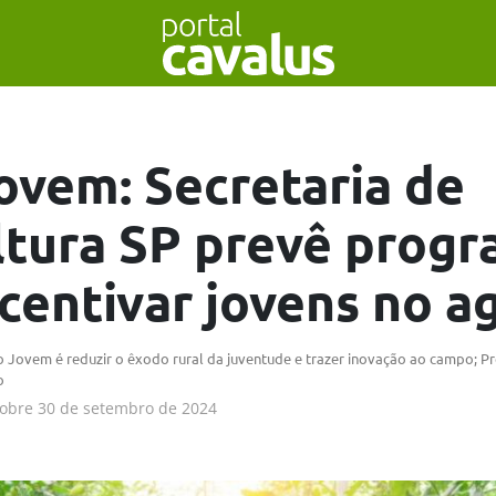
ovem: Secretaria de
ltura SP prevê prog
ncentivar jovens no a
 Jovem é reduzir o êxodo rural da juventude e trazer inovação ao campo; 
o
obre
30 de setembro de 2024