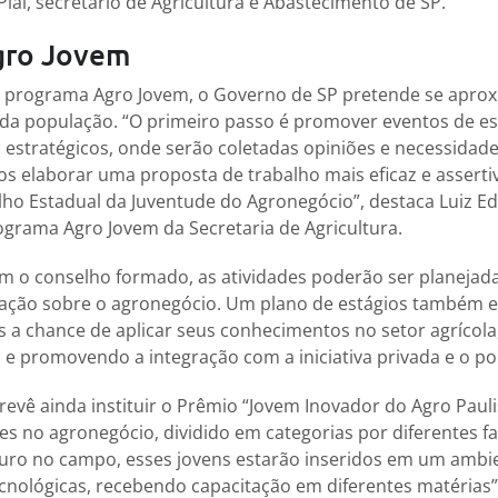
Piai, secretário de Agricultura e Abastecimento de SP.
gro Jovem
 programa Agro Jovem, o Governo de SP pretende se aprox
 da população. “O primeiro passo é promover eventos de e
 estratégicos, onde serão coletadas opiniões e necessidad
s elaborar uma proposta de trabalho mais eficaz e assertiv
o Estadual da Juventude do Agronegócio”, destaca Luiz E
grama Agro Jovem da Secretaria de Agricultura.
m o conselho formado, as atividades poderão ser planejad
ação sobre o agronegócio. Um plano de estágios também es
s a chance de aplicar seus conhecimentos no setor agrícol
s e promovendo a integração com a iniciativa privada e o po
prevê ainda instituir o Prêmio “Jovem Inovador do Agro Pauli
s no agronegócio, dividido em categorias por diferentes fai
turo no campo, esses jovens estarão inseridos em um ambi
nológicas, recebendo capacitação em diferentes matérias