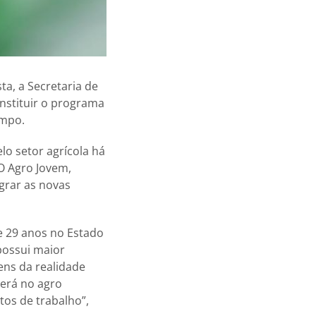
ta, a Secretaria de
nstituir o programa
ampo.
lo setor agrícola há
 O Agro Jovem,
grar as novas
e 29 anos no Estado
possui maior
ens da realidade
terá no agro
os de trabalho”,