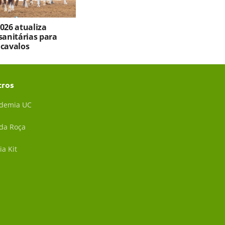
026 atualiza
sanitárias para
 cavalos
tros
demia UC
 da Roça
ia Kit