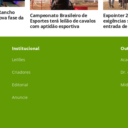
 Rancho
Campeonato Brasileiro de
Expointer 2
va fase da
Esportes terá leilão de cavalos
exigências 
com aptidão esportiva
entrada de
Institucional
Ou
Leilões
Aca
Criadores
Dr.
Editorial
Míd
Anuncie