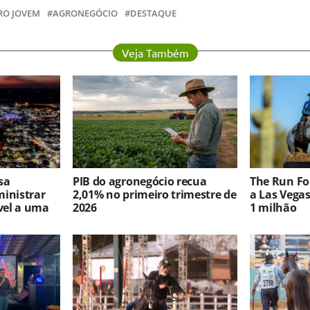
RO JOVEM
AGRONEGÓCIO
DESTAQUE
Veja Também
sa
PIB do agronegócio recua
The Run For
ministrar
2,01% no primeiro trimestre de
a Las Vega
vel a uma
2026
1 milhão