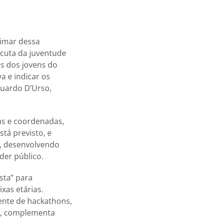
imar dessa
scuta da juventude
es dos jovens do
a e indicar os
duardo D’Urso,
as e coordenadas,
tá previsto, e
a, desenvolvendo
der público.
sta” para
xas etárias.
ente de hackathons,
”, complementa