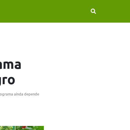
rama
gro
Programa ainda depende