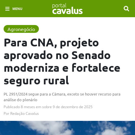
MENU
Agronegócio
Para CNA, projeto
aprovado no Senado
moderniza e fortalece
seguro rural
PL 2951/2024 segue para a Câmara, exceto se houver recurso para
análise do plenário
Publicado
8 meses em
sobre
9 de dezembro de 2025
Por
Redação Cavalus