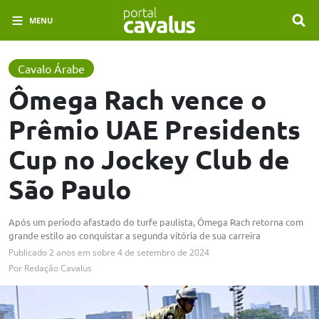
MENU
Cavalo Árabe
Ômega Rach vence o
Prêmio UAE Presidents
Cup no Jockey Club de
São Paulo
Após um período afastado do turfe paulista, Ômega Rach retorna com
grande estilo ao conquistar a segunda vitória de sua carreira
Publicado
2 anos em
sobre
4 de setembro de 2024
Por
Redação Cavalus