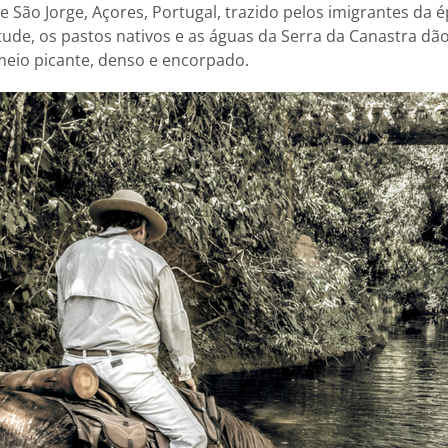
e São Jorge, Açores, Portugal, trazido pelos imigrantes da 
itude, os pastos nativos e as águas da Serra da Canastra dã
 meio picante, denso e encorpado.