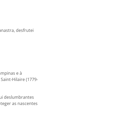
nastra, desfrutei
ampinas e à
Saint-Hilaire (1779-
sui deslumbrantes
oteger as nascentes