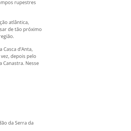
campos rupestres
ão atlântica,
esar de tão próximo
região.
a Casca d’Anta,
 vez, depois pelo
a Canastra. Nesse
dão da Serra da