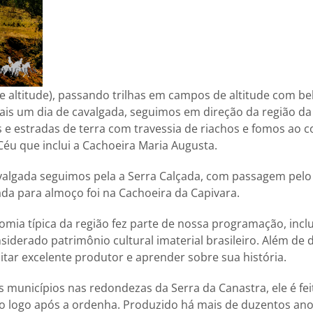
e altitude), passando trilhas em campos de altitude com bel
is um dia de cavalgada, seguimos em direção da região da
 e estradas de terra com travessia de riachos e fomos ao 
Céu que inclui a Cachoeira Maria Augusta.
avalgada seguimos pela a Serra Calçada, com passagem pel
da para almoço foi na Cachoeira da Capivara.
mia típica da região fez parte de nossa programação, inc
nsiderado patrimônio cultural imaterial brasileiro. Além de 
itar excelente produtor e aprender sobre sua história.
 municípios nas redondezas da Serra da Canastra, ele é feito
do logo após a ordenha. Produzido há mais de duzentos ano