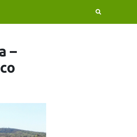
a –
sco