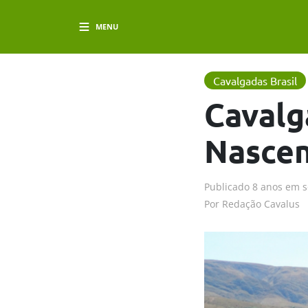
MENU
Cavalgadas Brasil
Cavalg
Nascen
Publicado
8 anos em
s
Por
Redação Cavalus