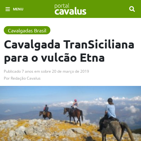
MENU
Cavalgadas Brasil
Cavalgada TranSiciliana
para o vulcão Etna
Publicado
7 anos em
sobre
20 de março de 2019
Por
Redação Cavalus