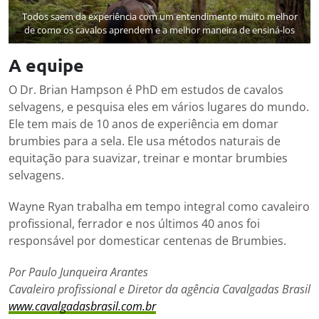
Todos saem da experiência com um entendimento muito melhor
de como os cavalos aprendem e a melhor maneira de ensiná-los
A equipe
O Dr. Brian Hampson é PhD em estudos de cavalos
selvagens, e pesquisa eles em vários lugares do mundo.
Ele tem mais de 10 anos de experiência em domar
brumbies para a sela. Ele usa métodos naturais de
equitação para suavizar, treinar e montar brumbies
selvagens.
Wayne Ryan trabalha em tempo integral como cavaleiro
profissional, ferrador e nos últimos 40 anos foi
responsável por domesticar centenas de Brumbies.
Por Paulo Junqueira Arantes
Cavaleiro profissional e Diretor da agência Cavalgadas Brasil
www.cavalgadasbrasil.com.br