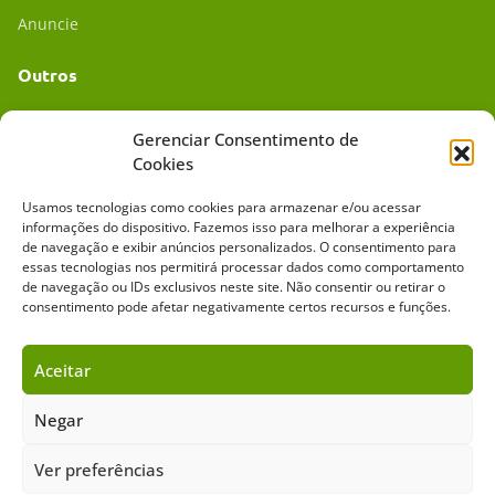
Anuncie
Outros
Academia UC
Gerenciar Consentimento de
Cookies
Dr. da Roça
Usamos tecnologias como cookies para armazenar e/ou acessar
Mídia Kit
informações do dispositivo. Fazemos isso para melhorar a experiência
de navegação e exibir anúncios personalizados. O consentimento para
essas tecnologias nos permitirá processar dados como comportamento
de navegação ou IDs exclusivos neste site. Não consentir ou retirar o
consentimento pode afetar negativamente certos recursos e funções.
Aceitar
Sobre o Cavalus
Leilões
Anuncie
Negar
Ver preferências
Copyright ©️ 2026 • Grupo Cavalus de Comunicação. Todos os direitos
reservados. Este portal é protegido pelo Google Recaptcha.