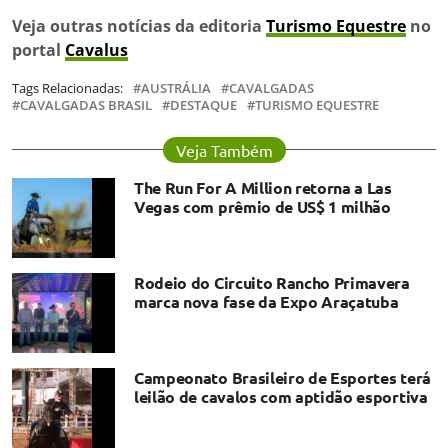
Veja outras notícias da editoria
Turismo Equestre
no
portal
Cavalus
Tags Relacionadas:
AUSTRÁLIA
CAVALGADAS
CAVALGADAS BRASIL
DESTAQUE
TURISMO EQUESTRE
Veja Também
The Run For A Million retorna a Las
Vegas com prêmio de US$ 1 milhão
Rodeio do Circuito Rancho Primavera
marca nova fase da Expo Araçatuba
Campeonato Brasileiro de Esportes terá
leilão de cavalos com aptidão esportiva