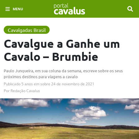
MENU
Cavalgadas Brasil
Cavalgue a Ganhe um
Cavalo – Brumbie
Paulo Junqueira, em sua coluna da semana, escreve sobre os seus
próximos destinos para viagens a cavalo
Publicado
5 anos em
sobre
24 de novembro de 2021
Por
Redação Cavalus