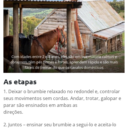
Com idades entre 2 e 4 anos, eles são em sua maioria calmos e
corajosos, têm pés firmes e fortes, aprendem rápido e são mais
fáceis de treinar do que os cavalos domésticos
As etapas
1. Deixar o brumbie relaxado no redondel e, controlar
seus movimentos sem cordas. Andar, trotar, galopar e
parar são ensinados em ambas as
direções.
2. Juntos – ensinar seu brumbie a segui-lo e aceita-lo