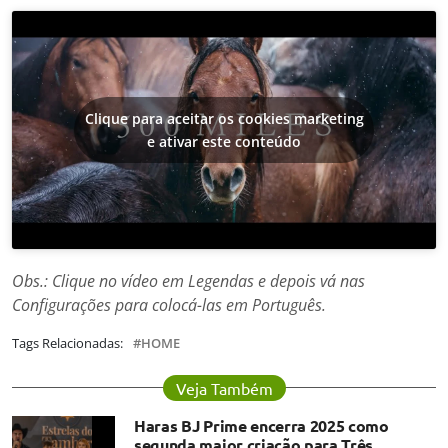
Clique para aceitar os cookies marketing
e ativar este conteúdo
Obs.: Clique no vídeo em Legendas e depois vá nas
Configurações para colocá-las em Português.
Tags Relacionadas:
HOME
Veja Também
Haras BJ Prime encerra 2025 como
segunda maior criação para Três