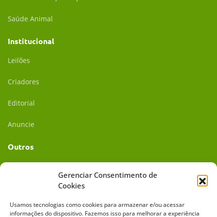
Saúde Animal
Institucional
Leilões
Criadores
Editorial
Anuncie
Outros
Academia UC
Gerenciar Consentimento de
Cookies
Dr. da Roça
Usamos tecnologias como cookies para armazenar e/ou acessar
Mídia Kit
informações do dispositivo. Fazemos isso para melhorar a experiência