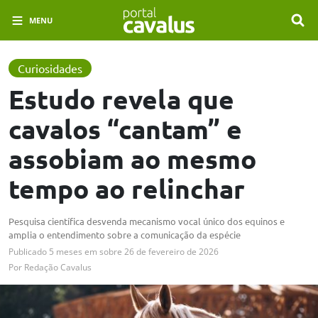
MENU
Curiosidades
Estudo revela que
cavalos “cantam” e
assobiam ao mesmo
tempo ao relinchar
Pesquisa científica desvenda mecanismo vocal único dos equinos e
amplia o entendimento sobre a comunicação da espécie
Publicado
5 meses em
sobre
26 de fevereiro de 2026
Por
Redação Cavalus