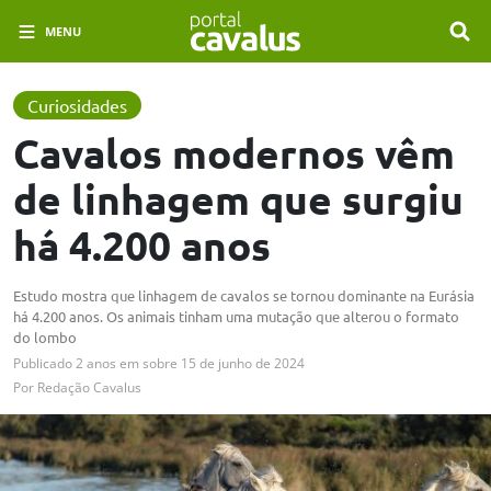
MENU
Curiosidades
Cavalos modernos vêm
de linhagem que surgiu
há 4.200 anos
Estudo mostra que linhagem de cavalos se tornou dominante na Eurásia
há 4.200 anos. Os animais tinham uma mutação que alterou o formato
do lombo
Publicado
2 anos em
sobre
15 de junho de 2024
Por
Redação Cavalus