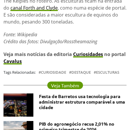
The Kelpies no roteiro. As esculturas ficam na entrada
do
canal Forth and Clyde
, como numa espécie de portal.
E são consideradas a maior escultura de equinos do
mundo, pesando 300 toneladas.
Fonte: Wikipedia
Crédito das fotos: Divulgação/Rosstheamazing
Veja mais notícias da editoria
Curiosidades
no portal
Cavalus
Tags Relacionadas:
CURIOSIDADE
DESTAQUE
ESCULTURAS
Veja Também
Festa de Barretos usa tecnologia para
administrar estrutura comparável a uma
cidade
PIB do agronegócio recua 2,01% no
primeiro trimestre de 2026