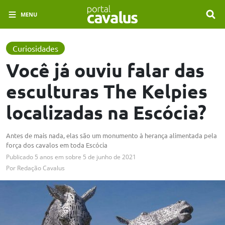
MENU
Curiosidades
Você já ouviu falar das
esculturas The Kelpies
localizadas na Escócia?
Antes de mais nada, elas são um monumento à herança alimentada pela
força dos cavalos em toda Escócia
Publicado
5 anos em
sobre
5 de junho de 2021
Por
Redação Cavalus