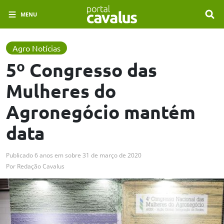
MENU
Agro Notícias
5º Congresso das
Mulheres do
Agronegócio mantém
data
Publicado
6 anos em
sobre
31 de março de 2020
Por
Redação Cavalus