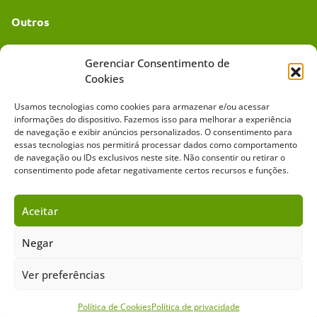
Outros
Academia UC
Gerenciar Consentimento de
Cookies
Dr. da Roça
Usamos tecnologias como cookies para armazenar e/ou acessar
Mídia Kit
informações do dispositivo. Fazemos isso para melhorar a experiência
de navegação e exibir anúncios personalizados. O consentimento para
essas tecnologias nos permitirá processar dados como comportamento
de navegação ou IDs exclusivos neste site. Não consentir ou retirar o
consentimento pode afetar negativamente certos recursos e funções.
Aceitar
Sobre o Cavalus
Leilões
Anuncie
Negar
Ver preferências
Copyright ©️ 2026 • Grupo Cavalus de Comunicação. Todos os direitos
reservados. Este portal é protegido pelo Google Recaptcha.
Política de Privacidade
|
Termos de Serviço
Política de Cookies
Política de privacidade