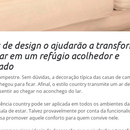
s de design o ajudarão a transfo
tar em um refúgio acolhedor e
zado
campestre. Sem dúvidas, a decoração típica das casas de cam
egou para ficar. Afinal, o estilo country transmite um ar d
entir ao chegar no aconchego do lar.
ência country pode ser aplicada em todos os ambientes da
sala de estar. Talvez provavelmente por conta da funcionali
isa promover aquele conforto para quem convive nele.