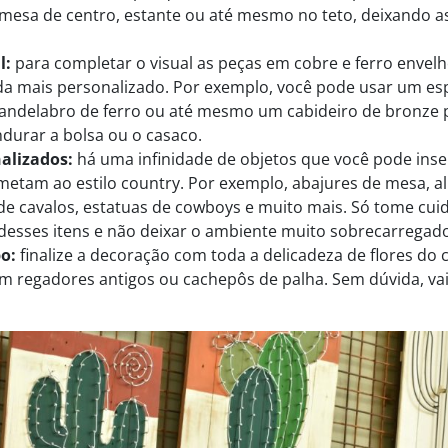
 mesa de centro, estante ou até mesmo no teto, deixando as
l:
para completar o visual as peças em cobre e ferro envel
da mais personalizado. Por exemplo, você pode usar um e
andelabro de ferro ou até mesmo um cabideiro de bronze pa
durar a bolsa ou o casaco.
nalizados:
há uma infinidade de objetos que você pode inse
metam ao estilo country. Por exemplo, abajures de mesa, 
e cavalos, estatuas de cowboys e muito mais. Só tome cui
desses itens e não deixar o ambiente muito sobrecarregad
po:
finalize a decoração com toda a delicadeza de flores d
m regadores antigos ou cachepôs de palha. Sem dúvida, vai