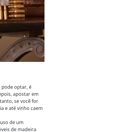
 pode optar, é
epois, apostar em
anto, se você for
ia e até vinho caem
 uso de um
óveis de madeira