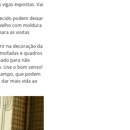
 vigas expostas. Vai
hecido podem deixar
spelho com moldura
ra as visitas
rir na decoração da
almofadas e quadros
dado para não
o. Use o bom senso!
o campo, que podem
 dar mais vida ao